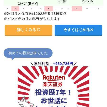
20株
2.87%
ｽｸｲﾌﾞ(BMY)
1
2
3
4
5
6
7
8
9
10
11
12
※利回りと保有数は2022年5月3日時点
※ピンク色の月に配当がもらえます
詳しくみる
今すぐはじめる
初めての投資は株でした
＼累計利益：
+950,726円
／