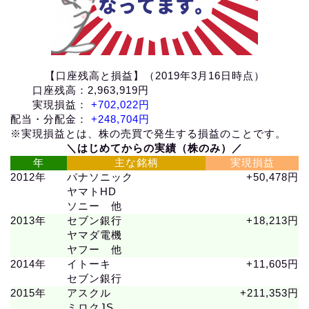
【口座残高と損益】（2019年3月16日時点）
口座残高：2,963,919円
実現損益：
+702,022円
配当・分配金：
+248,704円
※実現損益とは、株の売買で発生する損益のことです。
＼はじめてからの実績（株のみ）／
年
主な銘柄
実現損益
2012年
パナソニック
+50,478円
ヤマトHD
ソニー 他
2013年
セブン銀行
+18,213円
ヤマダ電機
ヤフー 他
2014年
イトーキ
+11,605円
セブン銀行
2015年
アスクル
+211,353円
ミロクJS