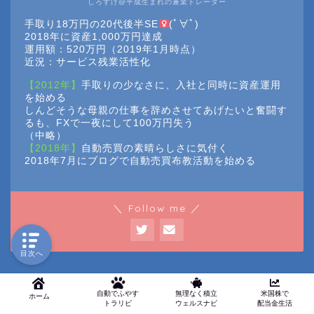
しろすけ@平成生まれの兼業トレーダー
手取り18万円の20代後半SE
(ﾟ∀ﾟ)
2018年に資産1,000万円達成
運用額：520万円（2019年1月時点）
近況：サービス残業活性化
【2012年】
手取りの少なさに、入社と同時に資産運用
を始める
しんどそうな母親の仕事を辞めさせてあげたいと奮闘す
るも、FXで一夜にして100万円失う
（中略）
【2018年】
自動売買の素晴らしさに気付く
2018年7月にブログで自動売買布教活動を始める
＼ Follow me ／
目次へ
自動でふやす
無理なく積立
米国株で
ホーム
トラリピ
ウェルスナビ
配当金生活