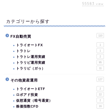
55583
view
カテゴリーから探す
110
FX自動売買
トライオートFX
1
トラトレ
1
トラトレ運用実績
2
トラリピ運用実績
95
トラリピ（ガゥ）
11
127
その他資産運用
トライオートETF
2
ロボアド投資
22
仮想通貨（暗号通貨）
2
株価指数CFD
16