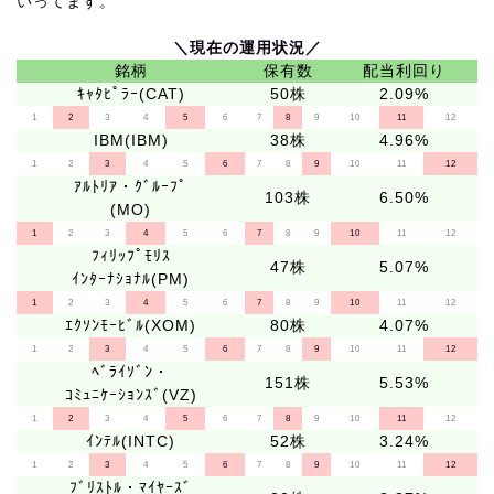
いってます。
＼現在の運用状況／
銘柄
保有数
配当利回り
ｷｬﾀﾋﾟﾗｰ(CAT)
50株
2.09%
1
2
3
4
5
6
7
8
9
10
11
12
IBM(IBM)
38株
4.96%
1
2
3
4
5
6
7
8
9
10
11
12
ｱﾙﾄﾘｱ・ｸﾞﾙｰﾌﾟ
103株
6.50%
(MO)
1
2
3
4
5
6
7
8
9
10
11
12
ﾌｨﾘｯﾌﾟﾓﾘｽ
47株
5.07%
ｲﾝﾀｰﾅｼｮﾅﾙ(PM)
1
2
3
4
5
6
7
8
9
10
11
12
ｴｸｿﾝﾓｰﾋﾞﾙ(XOM)
80株
4.07%
1
2
3
4
5
6
7
8
9
10
11
12
ﾍﾞﾗｲｿﾞﾝ・
151株
5.53%
ｺﾐｭﾆｹｰｼｮﾝｽﾞ(VZ)
1
2
3
4
5
6
7
8
9
10
11
12
ｲﾝﾃﾙ(INTC)
52株
3.24%
1
2
3
4
5
6
7
8
9
10
11
12
ﾌﾞﾘｽﾄﾙ・ﾏｲﾔｰｽﾞ