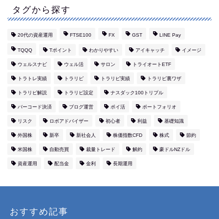
タグから探す
20代の資産運用
FTSE100
FX
GST
LINE Pay
TQQQ
Tポイント
わかりやすい
アイキャッチ
イメージ
ウェルスナビ
ウェル活
サロン
トライオートETF
トラトレ実績
トラリピ
トラリピ実績
トラリピ裏ワザ
トラリピ解説
トラリピ設定
ナスダック100トリプル
バーコード決済
ブログ運営
ポイ活
ポートフォリオ
リスク
ロボアドバイザー
初心者
利益
基礎知識
外国株
新卒
新社会人
株価指数CFD
株式
節約
米国株
自動売買
裁量トレード
解約
豪ドルNZドル
資産運用
配当金
金利
長期運用
おすすめ記事