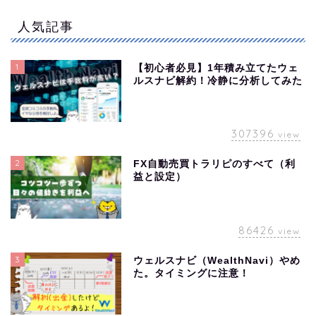
人気記事
1
【初心者必見】1年積み立てたウェ
ルスナビ解約！冷静に分析してみた
307396
view
2
FX自動売買トラリピのすべて（利
益と設定）
86426
view
3
ウェルスナビ（WealthNavi）やめ
た。タイミングに注意！