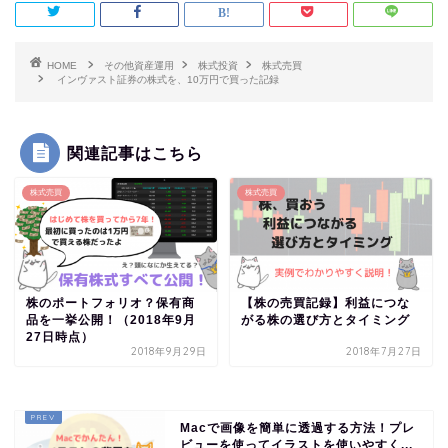
HOME
その他資産運用
株式投資
株式売買
インヴァスト証券の株式を、10万円で買った記録
関連記事はこちら
株式売買
株式売買
株のポートフォリオ？保有商
【株の売買記録】利益につな
品を一挙公開！（2018年9月
がる株の選び方とタイミング
27日時点）
2018年9月29日
2018年7月27日
Macで画像を簡単に透過する方法！プレ
ビューを使ってイラストを使いやすく...