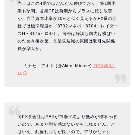
売上はこの4期ではだんだん伸びており、第1四半
期も堅調。営業CFは前期からプラスに転じ改善
か。自己資本比率が10%と低く見えるがFX系の会
社では標準程度か（8732マネパ・8704トレイダー
ズH・8175ヒロセ）。海外は好調も国内は横ばい
のため今後次第。営業収益減の原因は取引先関係
費が増大か。
— ミナセ・アキト (@Akito_Minase)
2018年9月
18日
同FX系会社はPERが市場平均より低めが標準っぽ
いので、あまり割安感はないかもしれません。と
はいえ、配当利回りが良いので、アリかなナシ