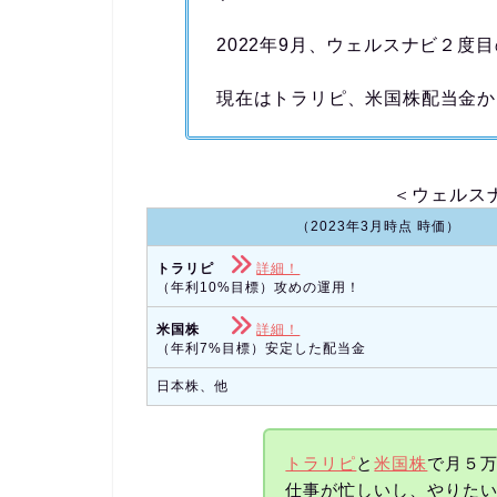
2022年9月、ウェルスナビ２度
現在はトラリピ、米国株配当金か
＜ウェルス
（2023年3月時点 時価）
トラリピ
詳細！
（年利10%目標）攻めの運用！
米国株
詳細！
（年利7%目標）安定した配当金
日本株、他
トラリピ
と
米国株
で月５
仕事が忙しいし、やりた