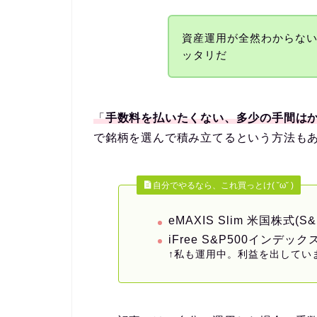
資産運用が全然わからな
ッタリだ
「
手数料を払いたくない、多少の手間は
で銘柄を選んで積み立てるという方法も
自分でやるなら、これ買っとけ( ˘ω˘ )
eMAXIS Slim 米国株式(S&
iFree S&P500インデック
↑私も運用中。利益を出してい