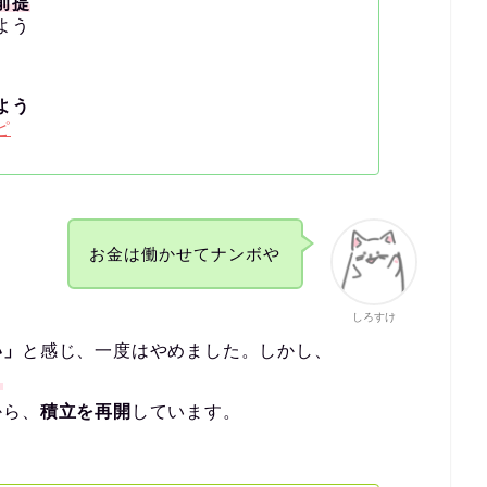
前提
よう
よう
ピ
お金は働かせてナンボや
しろすけ
い」
と感じ、一度はやめました。しかし、
」
から、
積立を再開
しています。