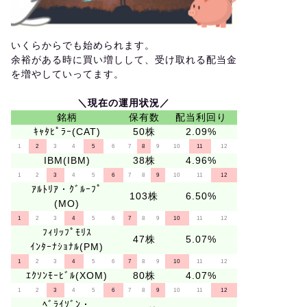
いくらからでも始められます。
余裕がある時に買い増しして、受け取れる配当金
を増やしていってます。
＼現在の運用状況／
銘柄
保有数
配当利回り
ｷｬﾀﾋﾟﾗｰ(CAT)
50株
2.09%
1
2
3
4
5
6
7
8
9
10
11
12
IBM(IBM)
38株
4.96%
1
2
3
4
5
6
7
8
9
10
11
12
ｱﾙﾄﾘｱ・ｸﾞﾙｰﾌﾟ
103株
6.50%
(MO)
1
2
3
4
5
6
7
8
9
10
11
12
ﾌｨﾘｯﾌﾟﾓﾘｽ
47株
5.07%
ｲﾝﾀｰﾅｼｮﾅﾙ(PM)
1
2
3
4
5
6
7
8
9
10
11
12
ｴｸｿﾝﾓｰﾋﾞﾙ(XOM)
80株
4.07%
1
2
3
4
5
6
7
8
9
10
11
12
ﾍﾞﾗｲｿﾞﾝ・