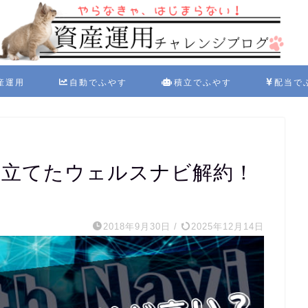
産運用
自動でふやす
積立でふやす
配当で
み立てたウェルスナビ解約！
2018年9月30日
/
2025年12月14日