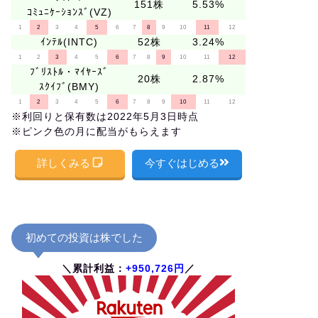
151株
5.53%
ｺﾐｭﾆｹｰｼｮﾝｽﾞ(VZ)
1
2
3
4
5
6
7
8
9
10
11
12
ｲﾝﾃﾙ(INTC)
52株
3.24%
1
2
3
4
5
6
7
8
9
10
11
12
ﾌﾞﾘｽﾄﾙ・ﾏｲﾔｰｽﾞ
20株
2.87%
ｽｸｲﾌﾞ(BMY)
1
2
3
4
5
6
7
8
9
10
11
12
※利回りと保有数は2022年5月3日時点
※ピンク色の月に配当がもらえます
詳しくみる
今すぐはじめる
初めての投資は株でした
＼累計利益：
+950,726円
／