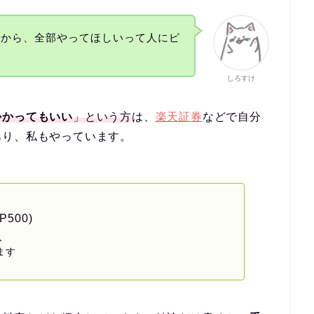
いから、全部やってほしいって人にピ
しろすけ
かかってもいい
」という方
は、
楽天証券
などで自分
あり、私もやっています。
P500)
ス
ます