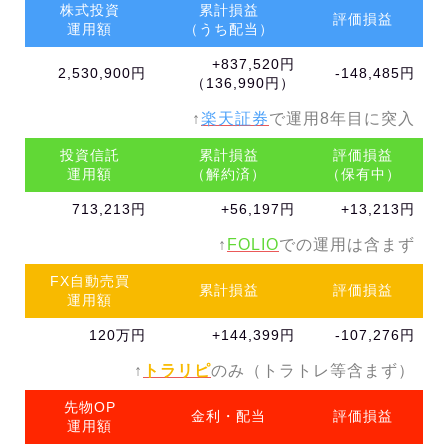
株式投資
累計損益
評価損益
運用額
（うち配当）
+837,520円
2,530,900円
-148,485円
（136,990円）
↑
楽天証券
で運用8年目に突入
投資信託
累計損益
評価損益
運用額
（解約済）
（保有中）
713,213円
+56,197円
+13,213円
↑
FOLIO
での運用は含まず
FX自動売買
累計損益
評価損益
運用額
120万円
+144,399円
-107,276円
↑
トラリピ
のみ（トラトレ等含まず）
先物OP
金利・配当
評価損益
運用額