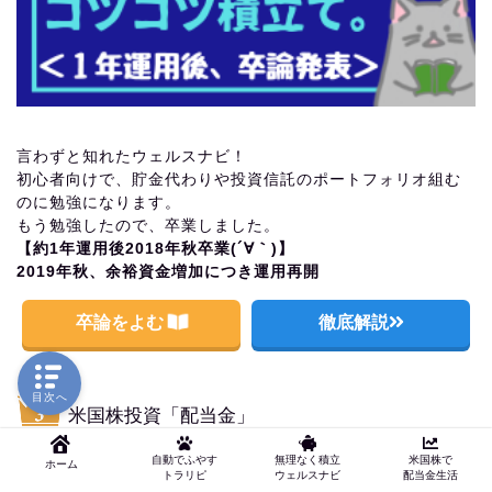
言わずと知れたウェルスナビ！
初心者向けで、貯金代わりや投資信託のポートフォリオ組む
のに勉強になります。
もう勉強したので、卒業しました。
【約1年運用後2018年秋卒業(´∀｀)】
2019年秋、余裕資金増加につき運用再開
卒論をよむ
徹底解説
目次へ
米国株投資「配当金」
自動でふやす
無理なく積立
米国株で
ホーム
トラリピ
ウェルスナビ
配当金生活