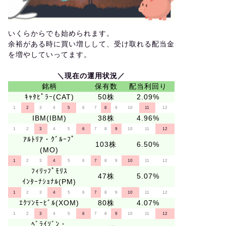
いくらからでも始められます。
余裕がある時に買い増しして、受け取れる配当金
を増やしていってます。
＼現在の運用状況／
銘柄
保有数
配当利回り
ｷｬﾀﾋﾟﾗｰ(CAT)
50株
2.09%
1
2
3
4
5
6
7
8
9
10
11
12
IBM(IBM)
38株
4.96%
1
2
3
4
5
6
7
8
9
10
11
12
ｱﾙﾄﾘｱ・ｸﾞﾙｰﾌﾟ
103株
6.50%
(MO)
1
2
3
4
5
6
7
8
9
10
11
12
ﾌｨﾘｯﾌﾟﾓﾘｽ
47株
5.07%
ｲﾝﾀｰﾅｼｮﾅﾙ(PM)
1
2
3
4
5
6
7
8
9
10
11
12
ｴｸｿﾝﾓｰﾋﾞﾙ(XOM)
80株
4.07%
1
2
3
4
5
6
7
8
9
10
11
12
ﾍﾞﾗｲｿﾞﾝ・