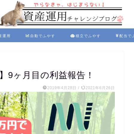
産運用
自動でふやす
積立でふやす
配当で
】9ヶ月目の利益報告！
2019年4月28日
/
2021年6月26日