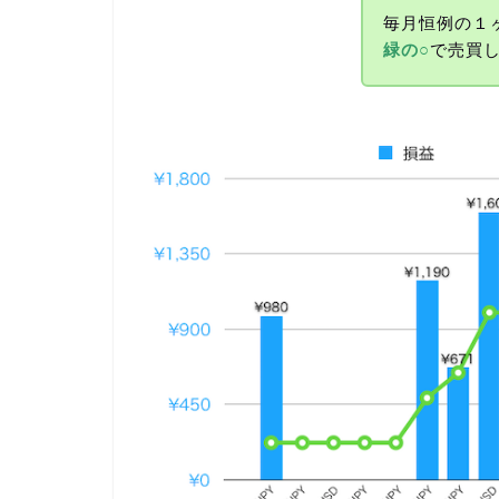
毎月恒例の１
緑の○
で売買