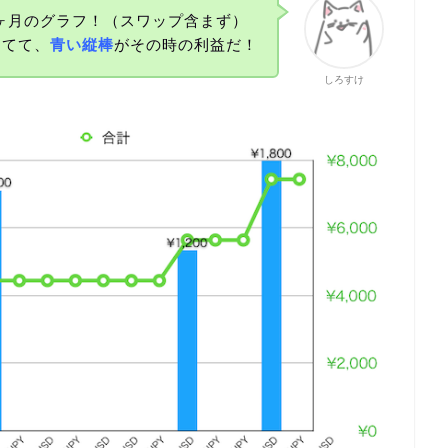
ヶ月のグラフ！（スワップ含まず）
してて、
青い縦棒
がその時の利益だ！
しろすけ