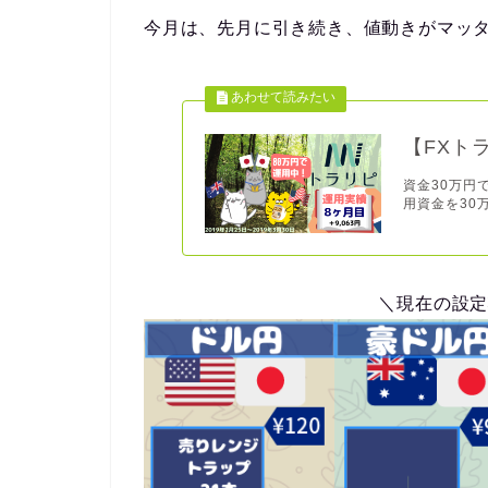
今月は、先月に引き続き、値動きがマッ
【FXト
資金30万円
用資金を30
＼現在の設