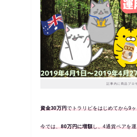
記事内に商品プロ
資金30万円
でトラリピをはじめてから9
今では、
80万円に増額
し、4通貨ペアを