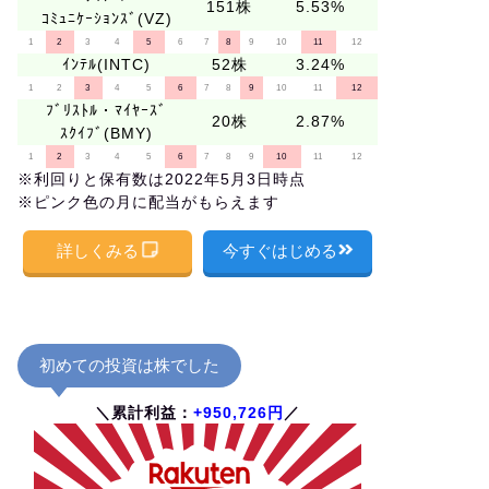
151株
5.53%
ｺﾐｭﾆｹｰｼｮﾝｽﾞ(VZ)
1
2
3
4
5
6
7
8
9
10
11
12
ｲﾝﾃﾙ(INTC)
52株
3.24%
1
2
3
4
5
6
7
8
9
10
11
12
ﾌﾞﾘｽﾄﾙ・ﾏｲﾔｰｽﾞ
20株
2.87%
ｽｸｲﾌﾞ(BMY)
1
2
3
4
5
6
7
8
9
10
11
12
※利回りと保有数は2022年5月3日時点
※ピンク色の月に配当がもらえます
詳しくみる
今すぐはじめる
初めての投資は株でした
＼累計利益：
+950,726円
／