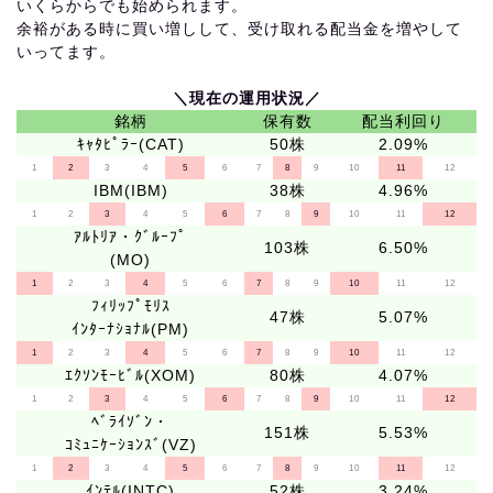
いくらからでも始められます。
余裕がある時に買い増しして、受け取れる配当金を増やして
いってます。
＼現在の運用状況／
銘柄
保有数
配当利回り
ｷｬﾀﾋﾟﾗｰ(CAT)
50株
2.09%
1
2
3
4
5
6
7
8
9
10
11
12
IBM(IBM)
38株
4.96%
1
2
3
4
5
6
7
8
9
10
11
12
ｱﾙﾄﾘｱ・ｸﾞﾙｰﾌﾟ
103株
6.50%
(MO)
1
2
3
4
5
6
7
8
9
10
11
12
ﾌｨﾘｯﾌﾟﾓﾘｽ
47株
5.07%
ｲﾝﾀｰﾅｼｮﾅﾙ(PM)
1
2
3
4
5
6
7
8
9
10
11
12
ｴｸｿﾝﾓｰﾋﾞﾙ(XOM)
80株
4.07%
1
2
3
4
5
6
7
8
9
10
11
12
ﾍﾞﾗｲｿﾞﾝ・
151株
5.53%
ｺﾐｭﾆｹｰｼｮﾝｽﾞ(VZ)
1
2
3
4
5
6
7
8
9
10
11
12
ｲﾝﾃﾙ(INTC)
52株
3.24%