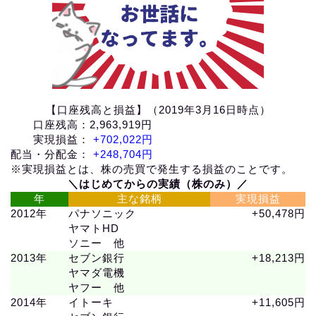
【口座残高と損益】（2019年3月16日時点）
口座残高：2,963,919円
実現損益：
+702,022円
配当・分配金：
+248,704円
※実現損益とは、株の売買で発生する損益のことです。
＼はじめてからの実績（株のみ）／
年
主な銘柄
実現損益
2012年
パナソニック
+50,478円
ヤマトHD
ソニー 他
2013年
セブン銀行
+18,213円
ヤマダ電機
ヤフー 他
2014年
イトーキ
+11,605円