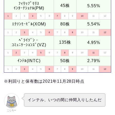
ﾌｨﾘｯﾌﾟﾓﾘｽ
45株
5.55%
ｲﾝﾀｰﾅｼｮﾅﾙ(PM)
1
2
3
4
5
6
7
8
9
10
11
12
ｴｸｿﾝﾓｰﾋﾞﾙ(XOM)
80株
5.54%
1
2
3
4
5
6
7
8
9
10
11
12
ﾍﾞﾗｲｿﾞﾝ・
135株
4.95%
ｺﾐｭﾆｹｰｼｮﾝｽﾞ(VZ)
1
2
3
4
5
6
7
8
9
10
11
12
ｲﾝﾃﾙ(INTC)
50株
2.79%
1
2
3
4
5
6
7
8
9
10
11
12
※利回りと保有数は2021年11月28日時点
インテル、いつの間に仲間入りしたんだ
こじろー