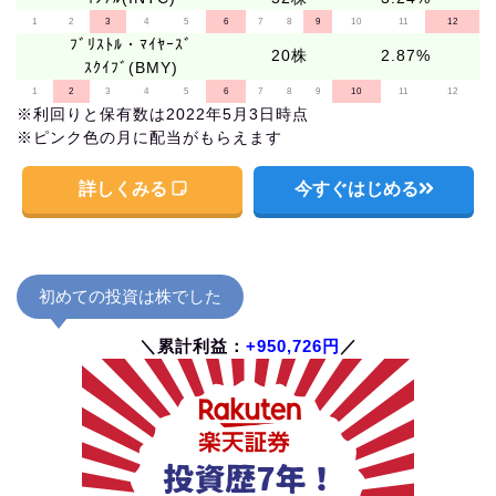
1
2
3
4
5
6
7
8
9
10
11
12
ﾌﾞﾘｽﾄﾙ・ﾏｲﾔｰｽﾞ
20株
2.87%
ｽｸｲﾌﾞ(BMY)
1
2
3
4
5
6
7
8
9
10
11
12
※利回りと保有数は2022年5月3日時点
※ピンク色の月に配当がもらえます
詳しくみる
今すぐはじめる
初めての投資は株でした
＼累計利益：
+950,726円
／