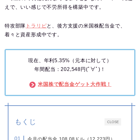
えで、いい感じで不労所得を構築中です。
特攻部隊
トラリピ
と、後方支援の米国株配当金で、
着々と資産形成中です。
現在、年利5.35%（元本に対して）
年間配当：202,548円(ﾟ∀ﾟ)！
米国株で配当金ゲット大作戦！
もくじ
CLOSE
今月の配当金 108.08ドル（12,223円）