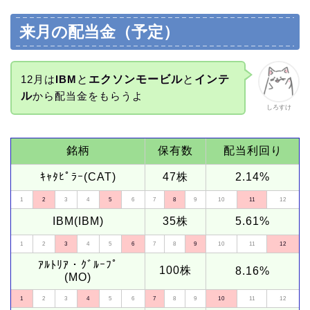
来月の配当金（予定）
12月は
IBM
と
エクソンモービル
と
インテ
ル
から配当金をもらうよ
しろすけ
銘柄
保有数
配当利回り
ｷｬﾀﾋﾟﾗｰ(CAT)
47株
2.14%
1
2
3
4
5
6
7
8
9
10
11
12
IBM(IBM)
35株
5.61%
1
2
3
4
5
6
7
8
9
10
11
12
ｱﾙﾄﾘｱ・ｸﾞﾙｰﾌﾟ
100株
8.16%
(MO)
1
2
3
4
5
6
7
8
9
10
11
12