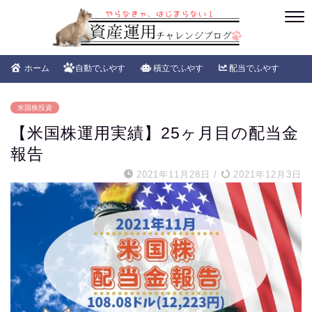
ホーム
自動でふやす
積立でふやす
配当でふやす
米国株投資
【米国株運用実績】25ヶ月目の配当金
報告
2021年11月28日
/
2021年12月3日