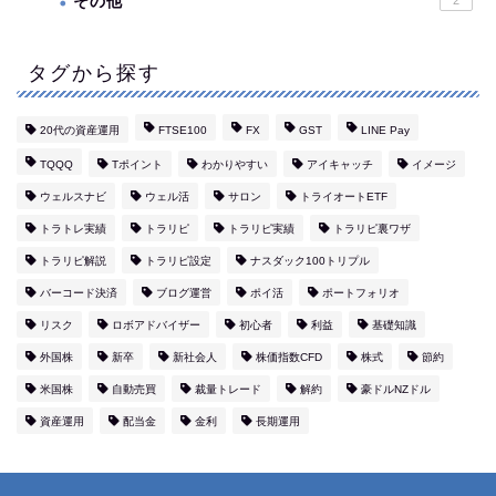
その他
タグから探す
20代の資産運用
FTSE100
FX
GST
LINE Pay
TQQQ
Tポイント
わかりやすい
アイキャッチ
イメージ
ウェルスナビ
ウェル活
サロン
トライオートETF
トラトレ実績
トラリピ
トラリピ実績
トラリピ裏ワザ
トラリピ解説
トラリピ設定
ナスダック100トリプル
バーコード決済
ブログ運営
ポイ活
ポートフォリオ
リスク
ロボアドバイザー
初心者
利益
基礎知識
外国株
新卒
新社会人
株価指数CFD
株式
節約
米国株
自動売買
裁量トレード
解約
豪ドルNZドル
資産運用
配当金
金利
長期運用