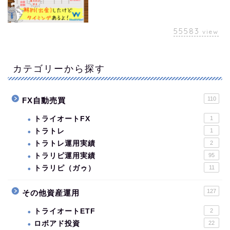
55583
view
カテゴリーから探す
110
FX自動売買
トライオートFX
1
トラトレ
1
トラトレ運用実績
2
トラリピ運用実績
95
トラリピ（ガゥ）
11
127
その他資産運用
トライオートETF
2
ロボアド投資
22