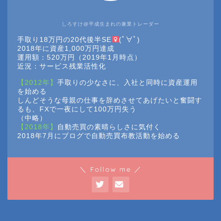
しろすけ@平成生まれの兼業トレーダー
手取り18万円の20代後半SE
(ﾟ∀ﾟ)
2018年に資産1,000万円達成
運用額：520万円（2019年1月時点）
近況：サービス残業活性化
【2012年】
手取りの少なさに、入社と同時に資産運用
を始める
しんどそうな母親の仕事を辞めさせてあげたいと奮闘す
るも、FXで一夜にして100万円失う
（中略）
【2018年】
自動売買の素晴らしさに気付く
2018年7月にブログで自動売買布教活動を始める
＼ Follow me ／