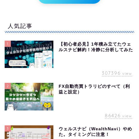
人気記事
1
【初心者必見】1年積み立てたウェ
ルスナビ解約！冷静に分析してみた
307396
view
2
FX自動売買トラリピのすべて（利
益と設定）
86426
view
3
ウェルスナビ（WealthNavi）やめ
た。タイミングに注意！